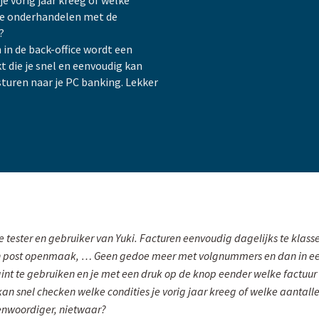
je vorig jaar kreeg of welke
 te onderhandelen met de
?
 in de back-office wordt een
 die je snel en eenvoudig kan
turen naar je PC banking. Lekker
 tester en gebruiker van Yuki. Facturen eenvoudig dagelijks te klasser
jn post openmaak, … Geen gedoe meer met volgnummers en dan in ee
egint te gebruiken en je met een druk op de knop eender welke factuu
 kan snel checken welke condities je vorig jaar kreeg of welke aantall
nwoordiger, nietwaar?