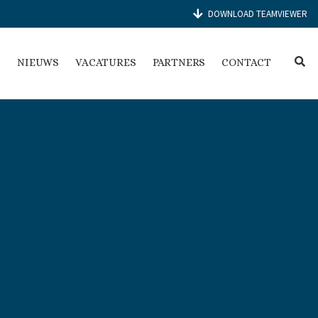
DOWNLOAD TEAMVIEWER
E
N
NIEUWS
VACATURES
PARTNERS
CONTACT
X
P
A
N
D
S
E
A
R
C
H
F
O
R
M