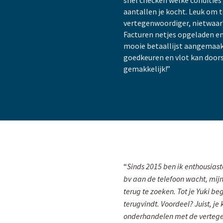
snel checken welke condities 
aantallen je kocht. Leuk om
vertegenwoordiger, nietwaar
Facturen netjes opgeladen en
mooie betaallijst aangemaakt
goedkeuren en vlot kan doors
gemakkelijk!”
“
Sinds 2015 ben ik enthousiaste
bv aan de telefoon wacht, mi
terug te zoeken. Tot je Yuki b
terugvindt. Voordeel? Juist, je
onderhandelen met de vertege