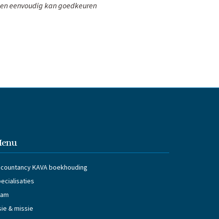
el en eenvoudig kan goedkeuren
enu
countancy KAVA boekhouding
ecialisaties
eam
sie & missie