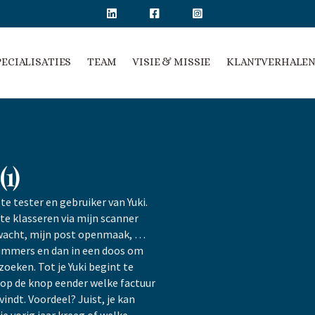
PECIALISATIES
TEAM
VISIE & MISSIE
KLANTVERHALE
1)
te tester en gebruiker van Yuki.
te klasseren via mijn scanner
n wacht, mijn post openmaak, …
mmers en dan in een doos om
zoeken. Tot je Yuki begint te
 op de knop eender welke factuur
indt. Voordeel? Juist, je kan