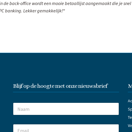
in de back-office wordt een mooie betaallijst aangemaakt die je sn
e PC banking. Lekker gemakkelijk!
“
Blijf op de hoogte met onze nieuwsbrief
M
D
Ac
N
r
Sp
a
o
m
T
p
e
d
Vi
E
*
o