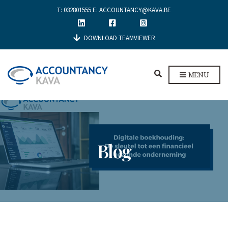
T:
032801555
E:
ACCOUNTANCY@KAVA.BE
DOWNLOAD TEAMVIEWER
E
MENU
X
P
A
N
D
S
E
Blog
A
R
C
H
F
O
R
M