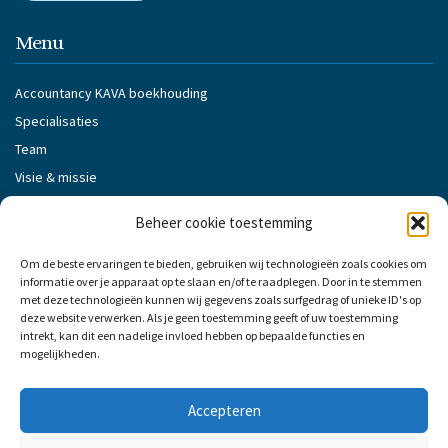
w
n
Menu
Accountancy KAVA boekhouding
Specialisaties
Team
Visie & missie
Klantverhalen
Beheer cookie toestemming
Nieuws
Vacatures
Om de beste ervaringen te bieden, gebruiken wij technologieën zoals cookies om
informatie over je apparaat op te slaan en/of te raadplegen. Door in te stemmen
Partners
met deze technologieën kunnen wij gegevens zoals surfgedrag of unieke ID's op
Contact
deze website verwerken. Als je geen toestemming geeft of uw toestemming
intrekt, kan dit een nadelige invloed hebben op bepaalde functies en
Algemene voorwaarden Accountancy KAVA
mogelijkheden.
Cookiebeleid Accountancy KAVA
Privacybeleid van Accountancy KAVA
Accepteren
Klokkenluidersprocedure