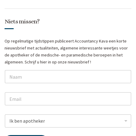
Niets missen?
Op regelmatige tijdstippen publiceert Accountancy Kava een korte
nieuwsbrief met actualiteiten, algemene interessante weetjes voor
de apotheker of de medische- en paramedische beroepen in het
algemeen. Schrijf u hier in op onze nieuwsbrief !
N
a
m
e
E
*
m
a
i
*
D
l
*
r
*
D
o
r
p
o