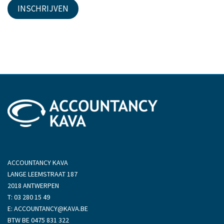
d
INSCHRIJVEN
p
o
d
w
o
n
w
n
ACCOUNTANCY KAVA
LANGE LEEMSTRAAT 187
2018 ANTWERPEN
T:
03 280 15 49
E:
ACCOUNTANCY@KAVA.BE
BTW BE 0475 831 322