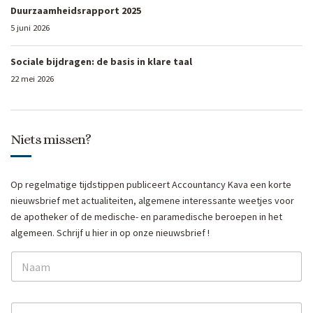
Duurzaamheidsrapport 2025
5 juni 2026
Sociale bijdragen: de basis in klare taal
22 mei 2026
Niets missen?
Op regelmatige tijdstippen publiceert Accountancy Kava een korte
nieuwsbrief met actualiteiten, algemene interessante weetjes voor
de apotheker of de medische- en paramedische beroepen in het
algemeen. Schrijf u hier in op onze nieuwsbrief !
N
a
m
e
E
E
*
m