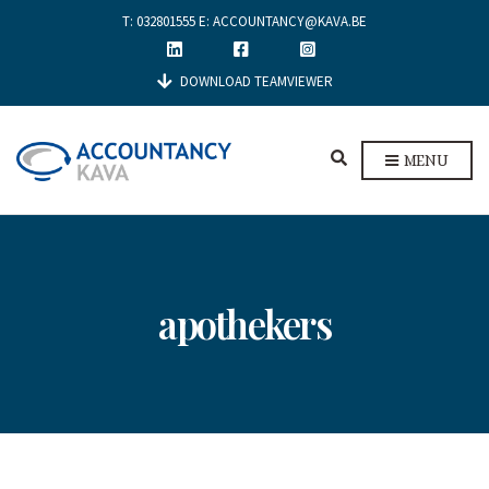
T:
032801555
E:
ACCOUNTANCY@KAVA.BE
DOWNLOAD TEAMVIEWER
E
MENU
X
P
A
N
D
S
E
apothekers
A
R
C
H
F
O
R
M