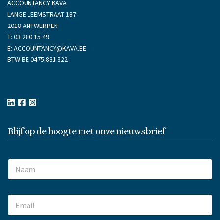
ACCOUNTANCY KAVA
LANGE LEEMSTRAAT 187
2018 ANTWERPEN
T:
03 280 15 49
E:
ACCOUNTANCY@KAVA.BE
BTW BE 0475 831 322
Blijf op de hoogte met onze nieuwsbrief
N
a
m
e
E
*
m
a