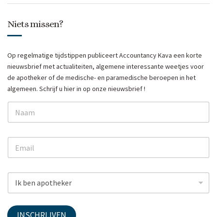
Niets missen?
Op regelmatige tijdstippen publiceert Accountancy Kava een korte
nieuwsbrief met actualiteiten, algemene interessante weetjes voor
de apotheker of de medische- en paramedische beroepen in het
algemeen. Schrijf u hier in op onze nieuwsbrief !
N
a
m
e
E
E
*
m
m
a
a
i
i
l
D
l
E
r
*
m
o
a
p
i
d
INSCHRIJVEN