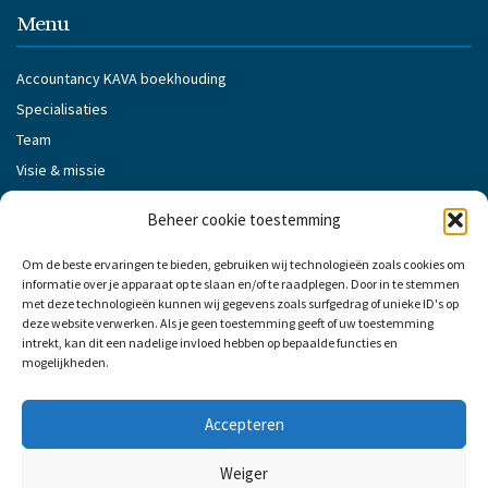
r
n
Menu
o
p
d
Accountancy KAVA boekhouding
o
w
Specialisaties
n
Team
Visie & missie
Klantverhalen
Beheer cookie toestemming
Nieuws
Vacatures
Om de beste ervaringen te bieden, gebruiken wij technologieën zoals cookies om
informatie over je apparaat op te slaan en/of te raadplegen. Door in te stemmen
Partners
met deze technologieën kunnen wij gegevens zoals surfgedrag of unieke ID's op
Contact
deze website verwerken. Als je geen toestemming geeft of uw toestemming
intrekt, kan dit een nadelige invloed hebben op bepaalde functies en
Algemene voorwaarden Accountancy KAVA
mogelijkheden.
Cookiebeleid Accountancy KAVA
Privacybeleid van Accountancy KAVA
Accepteren
Klokkenluidersprocedure
Weiger