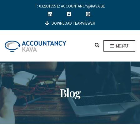
T:
032801555
E:
ACCOUNTANCY@KAVA.BE
DOWNLOAD TEAMVIEWER
E
MENU
X
P
A
N
D
S
E
Blog
A
R
C
H
F
O
R
M