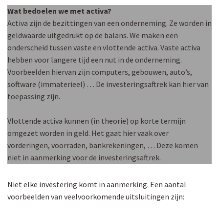
Wat bedoelen we met activa?
Activa zijn de bezittingen van een onderneming. Ze worden in
geldwaarde uitgedrukt op de balans. We maken een
onderscheid tussen vaste en vlottende activa. Vaste activa
hebben voor langere tijd een nut in de onderneming.
Voorbeelden hiervan zijn computers, gebouwen, auto’s,
software (immaterieel) … De investeringsaftrek kan hier van
toepassing zijn.
Vlottende activa kunnen (in theorie) op korte termijn
omgezet worden in geld. Het gaat hier vaak over
vorderingen, voorraden, bankrekeningen, … Deze komen
niet in aanmerking voor de investeringsaftrek.
Niet elke investering komt in aanmerking. Een aantal
voorbeelden van veelvoorkomende uitsluitingen zijn: