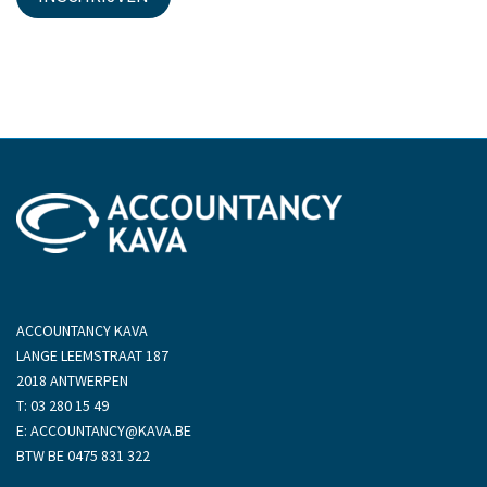
l
o
D
w
r
n
o
p
d
o
w
n
ACCOUNTANCY KAVA
LANGE LEEMSTRAAT 187
2018 ANTWERPEN
T:
03 280 15 49
E:
ACCOUNTANCY@KAVA.BE
BTW BE 0475 831 322