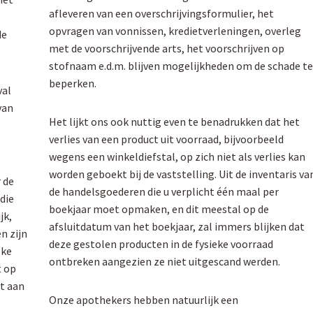
afleveren van een overschrijvingsformulier, het
opvragen van vonnissen, kredietverleningen, overleg
de
met de voorschrijvende arts, het voorschrijven op
stofnaam e.d.m. blijven mogelijkheden om de schade t
beperken.
val
van
Het lijkt ons ook nuttig even te benadrukken dat het
verlies van een product uit voorraad, bijvoorbeeld
wegens een winkeldiefstal, op zich niet als verlies kan
worden geboekt bij de vaststelling. Uit de inventaris va
 de
de handelsgoederen die u verplicht één maal per
die
boekjaar moet opmaken, en dit meestal op de
jk,
afsluitdatum van het boekjaar, zal immers blijken dat
n zijn
deze gestolen producten in de fysieke voorraad
lke
ontbreken aangezien ze niet uitgescand werden.
t op
t aan
Onze apothekers hebben natuurlijk een