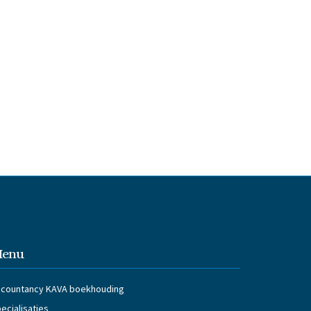
enu
countancy KAVA boekhouding
ecialisaties