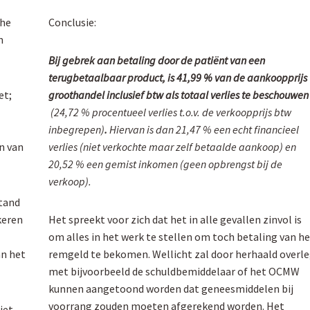
che
Conclusie:
n
Bij gebrek aan betaling door de patiënt van een
terugbetaalbaar product, is 41,99 % van de aankoopprijs
et;
groothandel inclusief btw als totaal verlies te beschouwen
(24,72 % procentueel verlies t.o.v. de verkoopprijs btw
inbegrepen)
.
Hiervan is dan 21,47 % een echt financieel
n van
verlies (niet verkochte maar zelf betaalde aankoop) en
20,52 % een gemist inkomen (geen opbrengst bij de
verkoop).
stand
keren
Het spreekt voor zich dat het in alle gevallen zinvol is
om alles in het werk te stellen om toch betaling van h
an het
remgeld te bekomen. Wellicht zal door herhaald overl
met bijvoorbeeld de schuldbemiddelaar of het OCMW
kunnen aangetoond worden dat geneesmiddelen bij
voorrang zouden moeten afgerekend worden. Het
iet