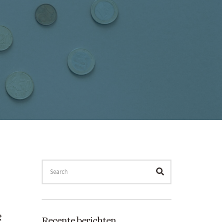
SEARCH
FOR:
SEARCH
t
Recente berichten