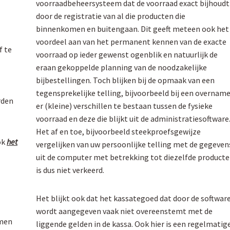
voorraadbeheersysteem dat de voorraad exact bijhoudt
door de registratie van al die producten die
binnenkomen en buitengaan. Dit geeft meteen ook het
voordeel aan van het permanent kennen van de exacte
f te
voorraad op ieder gewenst ogenblik en natuurlijk de
eraan gekoppelde planning van de noodzakelijke
bijbestellingen. Toch blijken bij de opmaak van een
tegensprekelijke telling, bijvoorbeeld bij een overname
rden
er (kleine) verschillen te bestaan tussen de fysieke
voorraad en deze die blijkt uit de administratiesoftware
Het af en toe, bijvoorbeeld steekproefsgewijze
ok
het
vergelijken van uw persoonlijke telling met de gegeven
uit de computer met betrekking tot diezelfde product
is dus niet verkeerd.
Het blijkt ook dat het kassategoed dat door de softwar
wordt aangegeven vaak niet overeenstemt met de
omen
liggende gelden in de kassa. Ook hier is een regelmatig