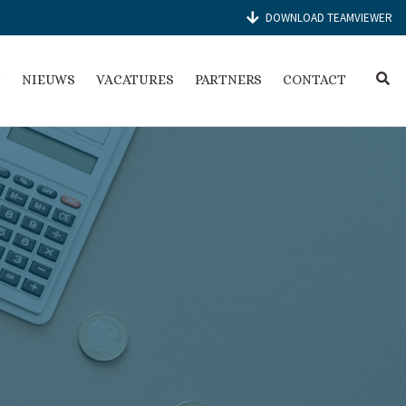
DOWNLOAD TEAMVIEWER
E
N
NIEUWS
VACATURES
PARTNERS
CONTACT
X
P
A
N
D
S
E
A
R
C
H
F
O
R
M