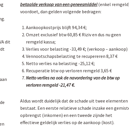
ng
betaalde verkoop van een geneesmiddel
(enkel remgeld
voordoet, dan gelden volgende bedragen:
ng.
Aankoopkostprijs blijft 94,34 €;
Omzet exclusief btw 60,85 € Riziv en dus nu geen
A dit
remgeld kassa;
rdt
Verlies voor belasting -33,49 €; (verkoop – aankoop)
Vennootschapsbelasting te recupereren 8,37 €
Netto verlies na belasting -25,12 €;
Recuperatie btw op verloren remgeld 3,65 €
Netto verlies na ook de navordering van de btw op
gaan
verloren remgeld -21,47 €.
Aldus wordt duidelijk dat de schade uit twee elementen
nde
bestaat. Een eerste relatieve schade inzake een gemist
opbrengst (inkomen) en een tweede zijnde het
effectieve geldelijk verlies op de aankoop (kost).
 en