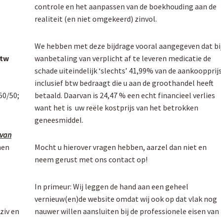
controle en het aanpassen van de boekhouding aan de
realiteit (en niet omgekeerd) zinvol.
We hebben met deze bijdrage vooral aangegeven dat bi
btw
wanbetaling van verplicht af te leveren medicatie de
schade uiteindelijk ‘slechts’ 41,99% van de aankoopprij
inclusief btw bedraagt die u aan de groothandel heeft
50/50;
betaald. Daarvan is 24,47 % een echt financieel verlies
want het is uw reële kostprijs van het betrokken
geneesmiddel.
 van
nen
Mocht u hierover vragen hebben, aarzel dan niet en
neem gerust met ons contact op!
In primeur: Wij leggen de hand aan een geheel
vernieuw(en)de website omdat wij ook op dat vlak nog
ziv en
nauwer willen aansluiten bij de professionele eisen van