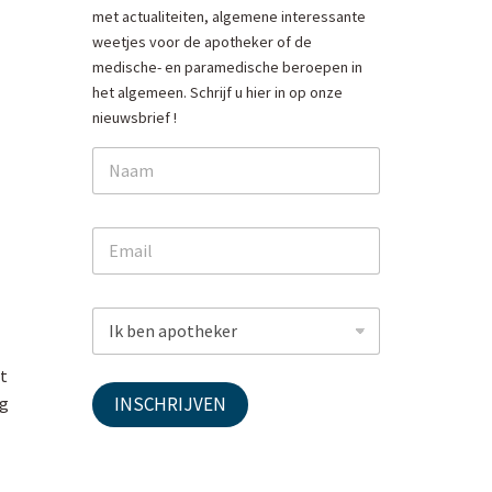
met actualiteiten, algemene interessante
weetjes voor de apotheker of de
medische- en paramedische beroepen in
het algemeen. Schrijf u hier in op onze
nieuwsbrief !
N
a
m
e
E
*
m
a
i
N
D
l
a
r
*
m
o
e
et
p
N
d
eg
INSCHRIJVEN
a
o
m
w
e
n
E
m