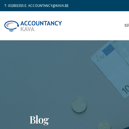
T:
032801555
E:
ACCOUNTANCY@KAVA.BE
S
Blog