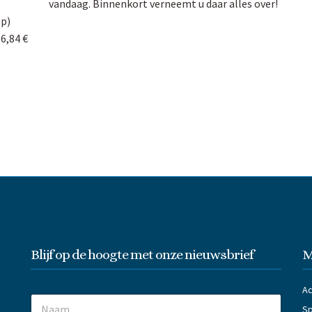
vandaag. Binnenkort verneemt u daar alles over!
op)
6,84 €
Blijf op de hoogte met onze nieuwsbrief
M
Ac
N
Sp